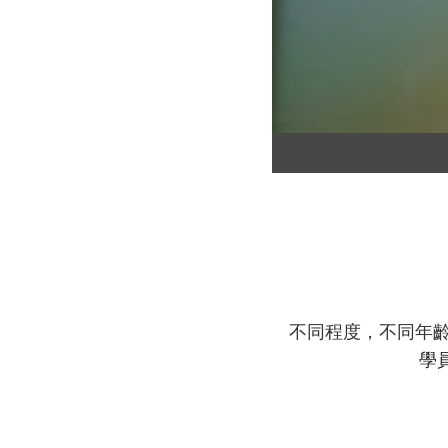
不同程度，不同年齡 
學