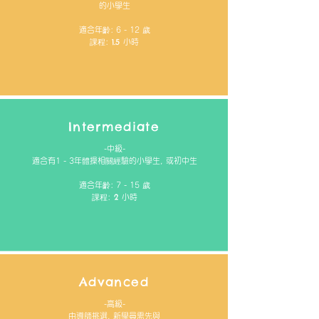
的
小學生
適合年齡: 6 - 12 歲
課程
1.5
:
小時
Intermediate
-中級-
適合有1 - 3年體操相關經驗
的
小學生, 或初中生
適合年齡: 7 - 15 歲
課程
2
:
小時
Advanced
-高級-
由​導師挑選, 新學員需先與