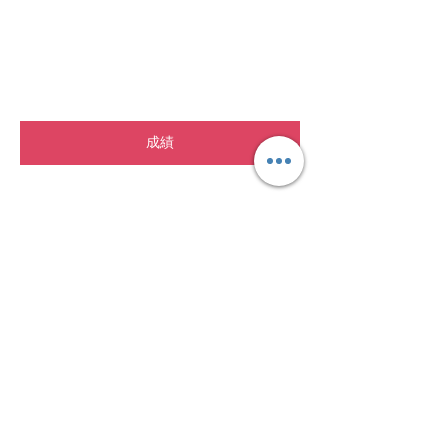
喜可賀
在星輝教練團體的共同努力下，全港學界體操
女子初級比賽中，恭喜和富慈善基金李宗德學
校獲得團體冠軍🎉🎉🎉宏信書院獲得亞軍🎉🎉
🎉謝順靈同學獲得個人全能亞軍🎉
成績
2015-2016 全港競技體操公開賽
恭喜謝順靈同學在今天的全港公開體操比賽獲
得女子新秀組平行木冠軍同時也非常欣賞今天
所有參加比賽的所有同學，在強手面前永不放
棄，努力不懈的精神非常敬佩!你們的出色表
現，是我們繼續努力的動力，不管得奬與否，
我們都會以你們為榮，奬牌只是一種形式，成
長經歷才是人生成長的財富，各位同學加油
成績