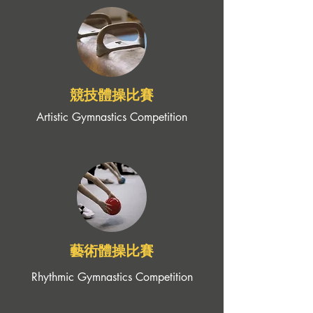
競技體操比賽
Artistic Gymnastics Competition
藝術體操比賽
Rhythmic Gymnastics Competition