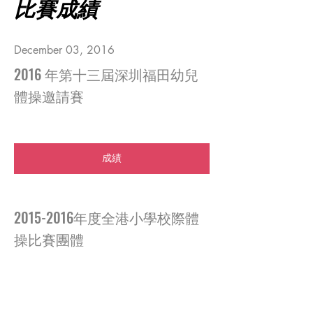
比賽成績
December 03, 2016
2016 年第十三屆深圳福田幼兒
體操邀請賽
同學們經過努力練習，個個都滿載而歸
成績
2015-2016年度全港小學校際體
操比賽團體
2016年全港學界體操比賽，在女子新秀組比
賽中,星輝所屬學校取得了新界二區團體冠、
亞、季，殿軍，在跳箱單項前八名，我們佔據
了七個席位，自由操也佔了五個席位，真的可