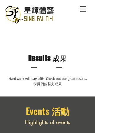
星輝體藝
SING FAI TI-I
Results 成果
Hard work will pay off!~ Check out our great results.
學員們的努力成果
Events 活動
Highlights of events