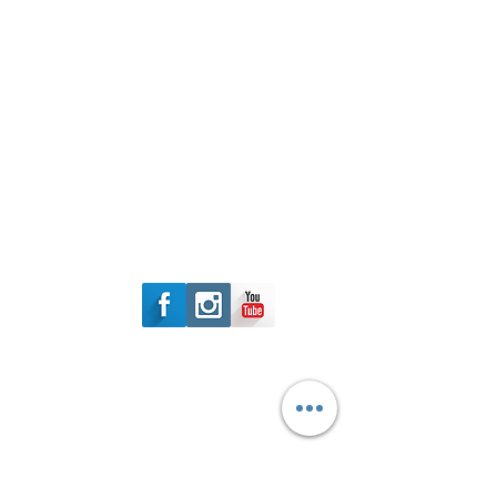
Follow Us
元朗安樂路129號
基達中心103-105
​Whatsapp:
51227172
Tel:
31717048
Fax:
24471182
Email:
singfai_hk@yahoo.com.hk