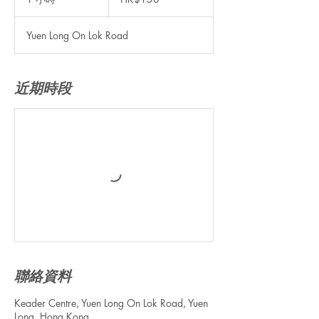
元
小
Yuen Long On Lok Road
近期時段
聯絡資料
Keader Centre, Yuen Long On Lok Road, Yuen
Long, Hong Kong