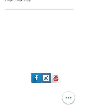
Follow Us
元朗安樂路129號
基達中心103-105
​Whatsapp:
51227172
Tel:
31717048
Fax:
24471182
Email:
singfai_hk@yahoo.com.hk