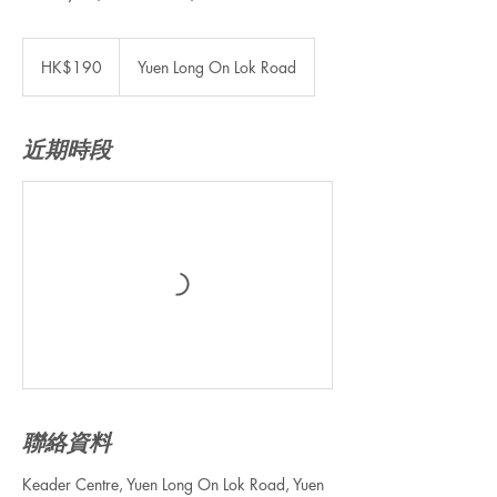
190
港
HK$190
Yuen Long On Lok Road
元
近期時段
聯絡資料
Keader Centre, Yuen Long On Lok Road, Yuen